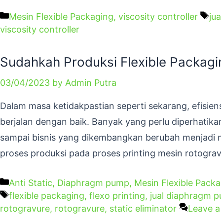
Mesin Flexible Packaging
,
viscosity controller
jua
viscosity controller
Sudahkah Produksi Flexible Packagin
03/04/2023
by
Admin Putra
Dalam masa ketidakpastian seperti sekarang, efisien
berjalan dengan baik. Banyak yang perlu diperhatik
sampai bisnis yang dikembangkan berubah menjadi 
proses produksi pada proses printing mesin rotogra
Anti Static
,
Diaphragm pump
,
Mesin Flexible Pack
flexible packaging
,
flexo printing
,
jual diaphragm 
rotogravure
,
rotogravure
,
static eliminator
Leave 