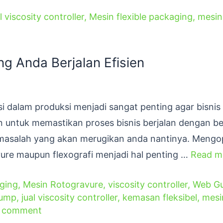
l viscosity controller
,
Mesin flexible packaging
,
mesin
g Anda Berjalan Efisien
si dalam produksi menjadi sangat penting agar bisnis
an untuk memastikan proses bisnis berjalan dengan b
masalah yang akan merugikan anda nantinya. Mengo
vure maupun flexografi menjadi hal penting …
Read m
aging
,
Mesin Rotogravure
,
viscosity controller
,
Web Gu
pump
,
jual viscosity controller
,
kemasan fleksibel
,
mesi
a comment