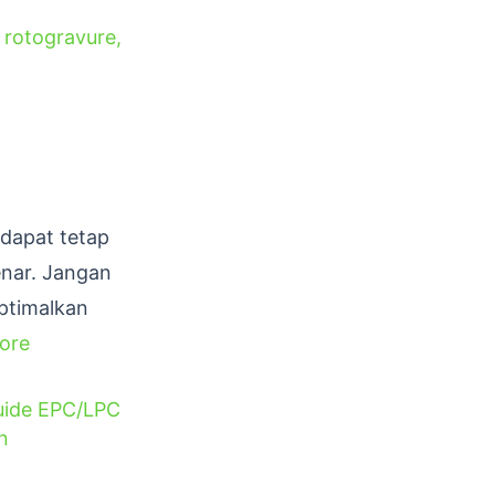
 rotogravure
,
 dapat tetap
enar. Jangan
ptimalkan
ore
ide EPC/LPC
n