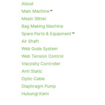
About
Main Machine
Mesin Slitter
Bag Making Machine
Spare Parts & Equipment
Air Shaft
Web Gude System
Web Tension Control
Viscosity Controller
Anti Static
Optic Cable
Diaphragm Pump
Hubungi Kami
Categories
Categories
Tags
Categories
Ta
Page
Page