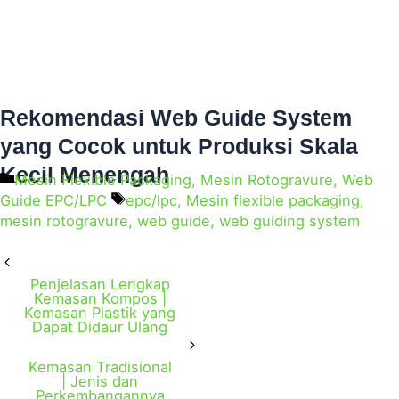
Rekomendasi Web Guide System
yang Cocok untuk Produksi Skala
Kecil Menengah
Mesin Flexible Packaging
,
Mesin Rotogravure
,
Web
Guide EPC/LPC
epc/lpc
,
Mesin flexible packaging
,
mesin rotogravure
,
web guide
,
web guiding system
Penjelasan Lengkap
Kemasan Kompos |
Kemasan Plastik yang
Dapat Didaur Ulang
Kemasan Tradisional
| Jenis dan
Perkembangannya