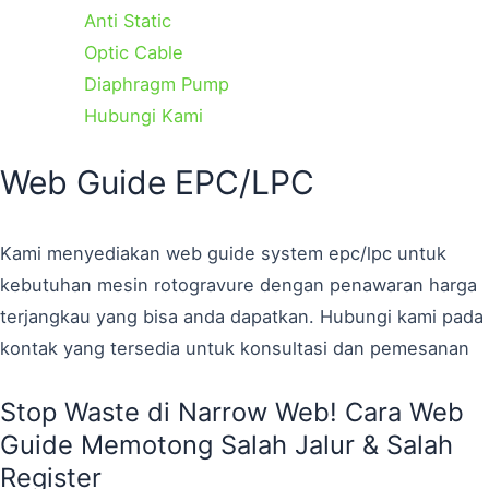
Anti Static
Optic Cable
Diaphragm Pump
Hubungi Kami
Categories
Categories
Categories
Tags
Tags
Tags
Page
Page
Page
Web Guide EPC/LPC
Kami menyediakan web guide system epc/lpc untuk
kebutuhan mesin rotogravure dengan penawaran harga
terjangkau yang bisa anda dapatkan. Hubungi kami pada
kontak yang tersedia untuk konsultasi dan pemesanan
Stop Waste di Narrow Web! Cara Web
Guide Memotong Salah Jalur & Salah
Register