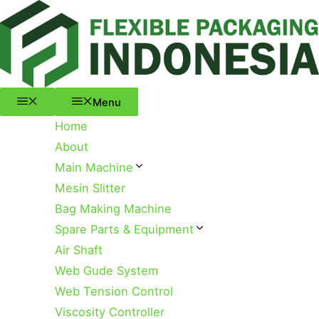
Menu
Skip
to
content
Menu
Home
About
Main Machine
Mesin Slitter
Bag Making Machine
Spare Parts & Equipment
Air Shaft
Web Gude System
Web Tension Control
Viscosity Controller