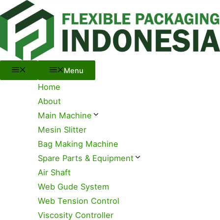
Menu
Skip
to
content
Menu
Home
About
Main Machine
Mesin Slitter
Bag Making Machine
Spare Parts & Equipment
Air Shaft
Web Gude System
Web Tension Control
Viscosity Controller