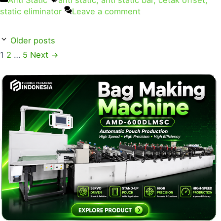
static eliminator
Leave a comment
Older posts
1
2
…
5
Next
→