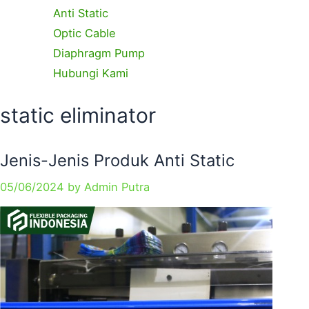
Anti Static
Optic Cable
Diaphragm Pump
Hubungi Kami
Categories
Categories
Categories
Tags
Tags
Tags
Page
Page
Page
static eliminator
Jenis-Jenis Produk Anti Static
05/06/2024
by
Admin Putra