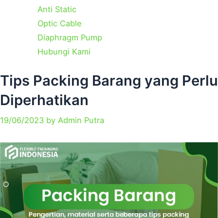
Anti Static
Optic Cable
Diaphragm Pump
Hubungi Kami
Categories
Tips Packing Barang yang Perlu
Diperhatikan
19/06/2023
by
Admin Putra