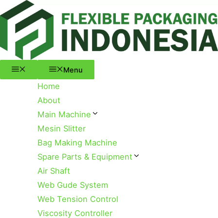
Menu
Skip
to
content
Menu
Home
About
Main Machine
Mesin Slitter
Bag Making Machine
Spare Parts & Equipment
Air Shaft
Web Gude System
Web Tension Control
Viscosity Controller