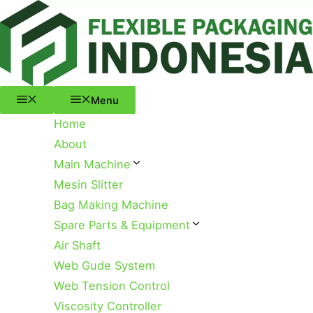
Menu
Skip
to
content
Menu
Home
About
Main Machine
Mesin Slitter
Bag Making Machine
Spare Parts & Equipment
Air Shaft
Web Gude System
Web Tension Control
Viscosity Controller