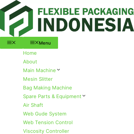
Menu
Skip
to
content
Menu
Home
About
Main Machine
Mesin Slitter
Bag Making Machine
Spare Parts & Equipment
Air Shaft
Web Gude System
Web Tension Control
Viscosity Controller