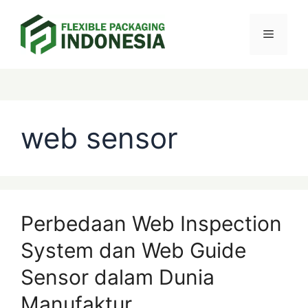
Skip
Menu
to
content
Categories
Tags
web sensor
Perbedaan Web Inspection
System dan Web Guide
Sensor dalam Dunia
Manufaktur