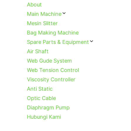
About
Main Machine
Mesin Slitter
Bag Making Machine
Spare Parts & Equipment
Air Shaft
Web Gude System
Web Tension Control
Viscosity Controller
Anti Static
Optic Cable
Diaphragm Pump
Hubungi Kami
Categories
Categories
Categories
Tags
Tags
Tags