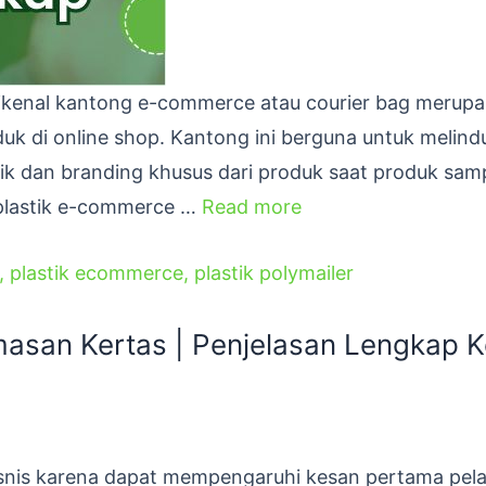
a dikenal kantong e-commerce atau courier bag merup
uk di online shop. Kantong ini berguna untuk melind
k dan branding khusus dari produk saat produk sam
 plastik e-commerce …
Read more
,
plastik ecommerce
,
plastik polymailer
asan Kertas | Penjelasan Lengkap K
isnis karena dapat mempengaruhi kesan pertama pel