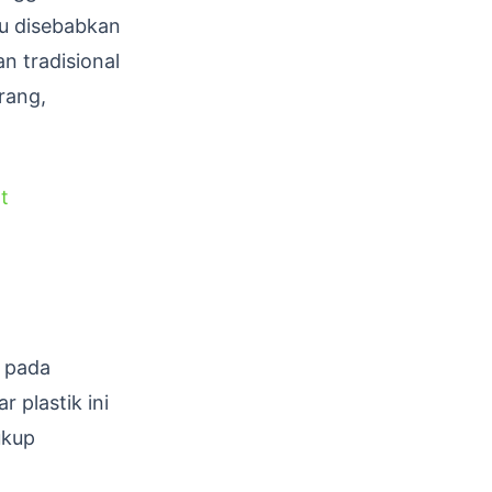
u disebabkan
 tradisional
rang,
t
 pada
 plastik ini
ukup