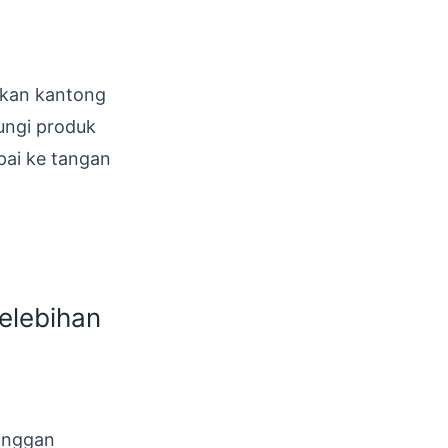
akan kantong
ungi produk
pai ke tangan
elebihan
anggan