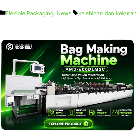
Flexible Packaging
,
News
kelebihan dan kekuran