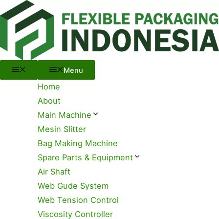
Menu
Skip
to
content
Menu
Home
About
Main Machine
Mesin Slitter
Bag Making Machine
Spare Parts & Equipment
Air Shaft
Web Gude System
Web Tension Control
Viscosity Controller