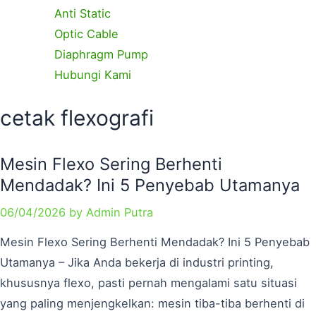
Anti Static
Optic Cable
Diaphragm Pump
Hubungi Kami
Categories
Tags
Categories
Categories
Tags
Tags
Page
Page
cetak flexografi
Mesin Flexo Sering Berhenti
Mendadak? Ini 5 Penyebab Utamanya
06/04/2026
by
Admin Putra
Mesin Flexo Sering Berhenti Mendadak? Ini 5 Penyebab
Utamanya – Jika Anda bekerja di industri printing,
khususnya flexo, pasti pernah mengalami satu situasi
yang paling menjengkelkan: mesin tiba-tiba berhenti di