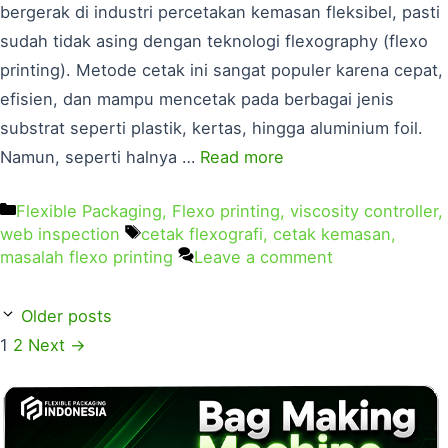
bergerak di industri percetakan kemasan fleksibel, pasti
sudah tidak asing dengan teknologi flexography (flexo
printing). Metode cetak ini sangat populer karena cepat,
efisien, dan mampu mencetak pada berbagai jenis
substrat seperti plastik, kertas, hingga aluminium foil.
Namun, seperti halnya …
Read more
Flexible Packaging
,
Flexo printing
,
viscosity controller
,
web inspection
cetak flexografi
,
cetak kemasan
,
masalah flexo printing
Leave a comment
Older posts
1
2
Next
→