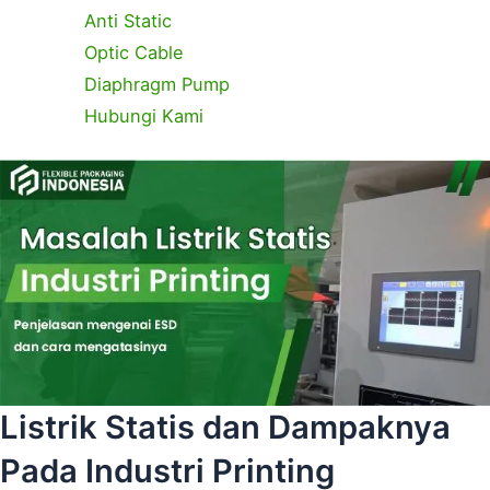
Anti Static
Optic Cable
Diaphragm Pump
Hubungi Kami
C
T
a
a
t
g
e
s
g
o
r
i
e
s
Listrik Statis dan Dampaknya
Pada Industri Printing