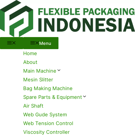
Menu
Skip
to
content
Menu
Home
About
Main Machine
Mesin Slitter
Bag Making Machine
Spare Parts & Equipment
Air Shaft
Web Gude System
Web Tension Control
Viscosity Controller