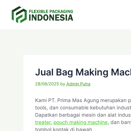
Skip
to
content
C
T
a
a
t
g
e
s
g
o
r
Jual Bag Making Mac
i
e
28/08/2025
by
Admin Putra
s
Kami PT. Prima Mas Agung merupakan 
tools, dan consumable kebutuhan indust
Dapatkan berbagai mesin dan alat industr
treater
,
pouch making machine
, dan ban
tombol kontak di bawah