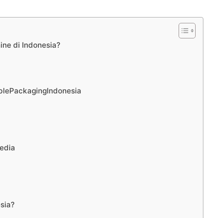
ne di Indonesia?
blePackagingIndonesia
edia
sia?