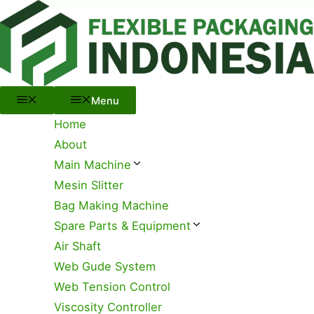
Menu
Skip
to
content
Menu
Home
About
Main Machine
Mesin Slitter
Bag Making Machine
Spare Parts & Equipment
Air Shaft
Web Gude System
Web Tension Control
Viscosity Controller