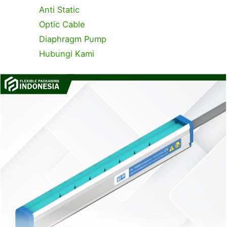
Anti Static
Optic Cable
Diaphragm Pump
Hubungi Kami
C
T
a
a
t
g
e
s
g
o
r
i
e
s