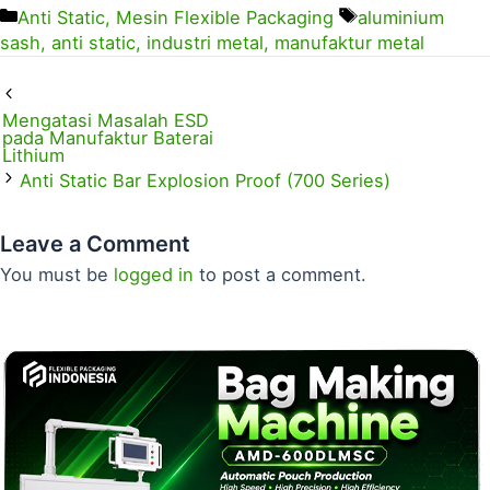
Anti Static
,
Mesin Flexible Packaging
aluminium
sash
,
anti static
,
industri metal
,
manufaktur metal
Mengatasi Masalah ESD
pada Manufaktur Baterai
Lithium
Anti Static Bar Explosion Proof (700 Series)
Leave a Comment
You must be
logged in
to post a comment.