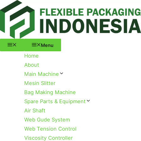
Menu
Skip
to
content
Menu
Home
About
Main Machine
Mesin Slitter
Bag Making Machine
Spare Parts & Equipment
Air Shaft
Web Gude System
Web Tension Control
Viscosity Controller