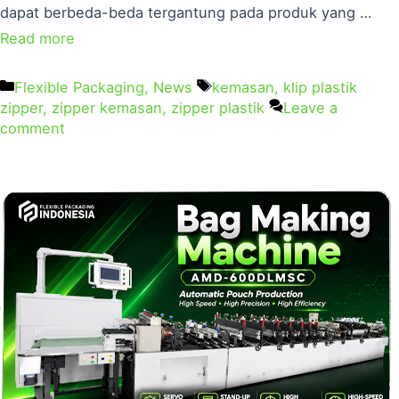
dapat berbeda-beda tergantung pada produk yang …
Read more
Flexible Packaging
,
News
kemasan
,
klip plastik
zipper
,
zipper kemasan
,
zipper plastik
Leave a
comment