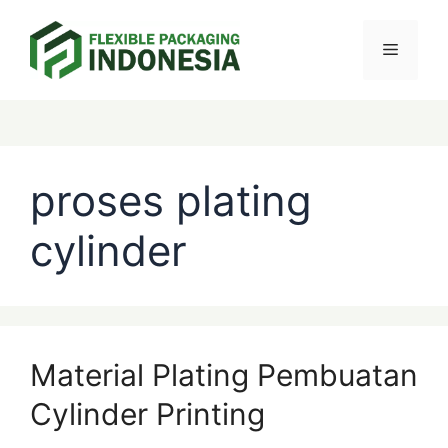
Skip
Menu
to
content
Categories
Tags
proses plating
cylinder
Material Plating Pembuatan
Cylinder Printing