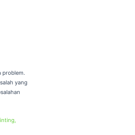
a problem.
asalah yang
esalahan
inting
,