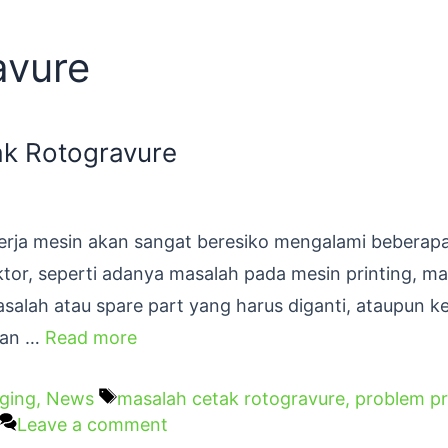
avure
ak Rotogravure
kerja mesin akan sangat beresiko mengalami beberap
aktor, seperti adanya masalah pada mesin printing, m
asalah atau spare part yang harus diganti, ataupun k
akan …
Read more
aging
,
News
masalah cetak rotogravure
,
problem pr
Leave a comment