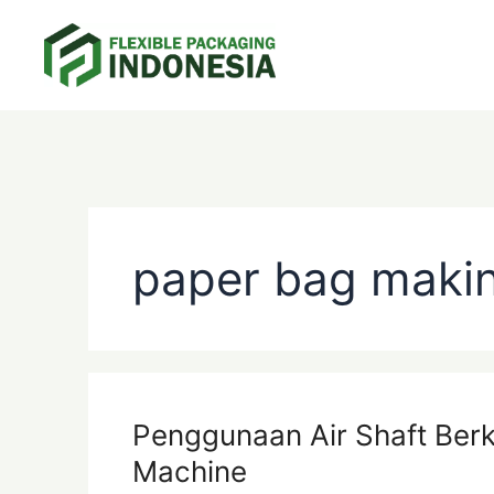
Skip
to
content
Categories
Tags
paper bag maki
Penggunaan Air Shaft Ber
Machine