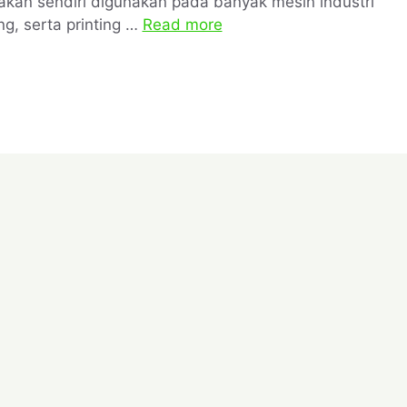
akan sendiri digunakan pada banyak mesin industri
ng, serta printing …
Read more