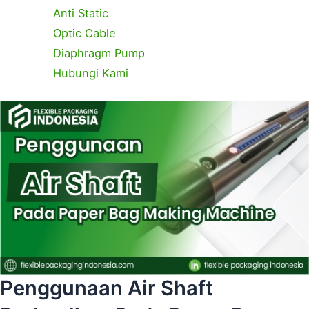
Anti Static
Optic Cable
Diaphragm Pump
Hubungi Kami
C
T
a
a
t
g
e
s
g
o
r
i
e
s
Penggunaan Air Shaft