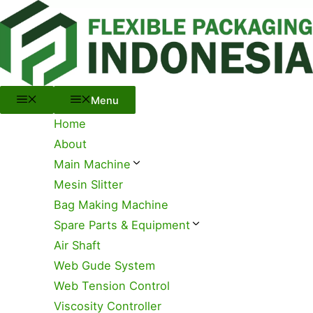
Menu
Skip
to
content
Menu
Home
About
Main Machine
Mesin Slitter
Bag Making Machine
Spare Parts & Equipment
Air Shaft
Web Gude System
Web Tension Control
Viscosity Controller