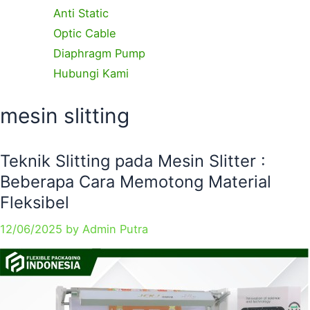
Anti Static
Optic Cable
Diaphragm Pump
Hubungi Kami
Categories
Categories
Categories
Tags
Tags
Tags
mesin slitting
Teknik Slitting pada Mesin Slitter :
Beberapa Cara Memotong Material
Fleksibel
12/06/2025
by
Admin Putra