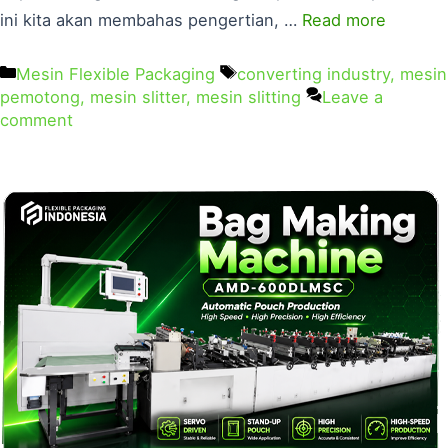
ini kita akan membahas pengertian, …
Read more
Mesin Flexible Packaging
converting industry
,
mesin
pemotong
,
mesin slitter
,
mesin slitting
Leave a
comment