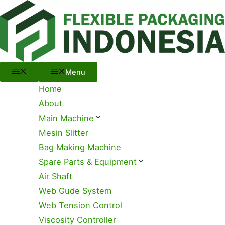
Menu
Skip
to
content
Menu
Home
About
Main Machine
Mesin Slitter
Bag Making Machine
Spare Parts & Equipment
Air Shaft
Web Gude System
Web Tension Control
Viscosity Controller