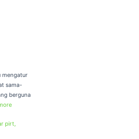
u mengatur
at sama-
yang berguna
more
r pirt
,