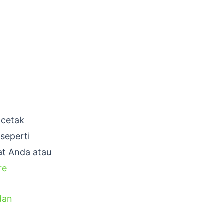
 cetak
seperti
at Anda atau
re
dan