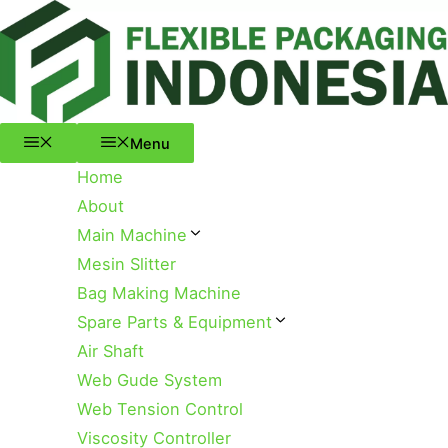
Menu
Skip
to
content
Menu
Home
About
Main Machine
Mesin Slitter
Bag Making Machine
Spare Parts & Equipment
Air Shaft
Web Gude System
Web Tension Control
Viscosity Controller