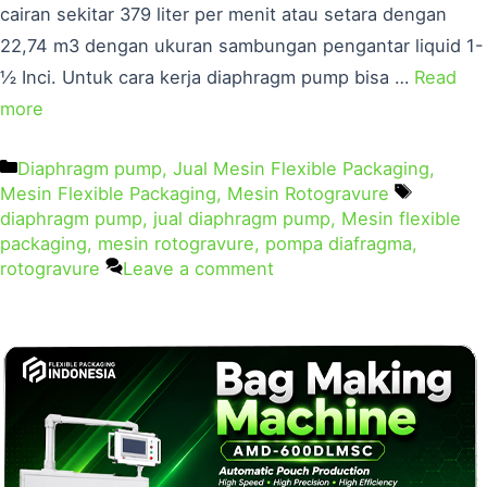
cairan sekitar 379 liter per menit atau setara dengan
22,74 m3 dengan ukuran sambungan pengantar liquid 1-
½ Inci. Untuk cara kerja diaphragm pump bisa …
Read
more
Diaphragm pump
,
Jual Mesin Flexible Packaging
,
Mesin Flexible Packaging
,
Mesin Rotogravure
diaphragm pump
,
jual diaphragm pump
,
Mesin flexible
packaging
,
mesin rotogravure
,
pompa diafragma
,
rotogravure
Leave a comment