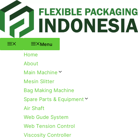
Menu
Skip
to
content
Menu
Home
About
Main Machine
Mesin Slitter
Bag Making Machine
Spare Parts & Equipment
Air Shaft
Web Gude System
Web Tension Control
Viscosity Controller