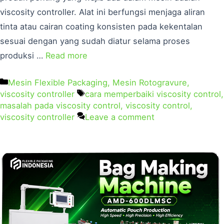
viscosity controller. Alat ini berfungsi menjaga aliran
tinta atau cairan coating konsisten pada kekentalan
sesuai dengan yang sudah diatur selama proses
produksi …
Read more
Mesin Flexible Packaging
,
Mesin Rotogravure
,
viscosity controller
cara memperbaiki viscosity control
,
masalah pada viscosity control
,
viscosity control
,
viscosity controller
Leave a comment