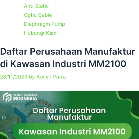
Anti Static
Optic Cable
Diaphragm Pump
Hubungi Kami
Categories
Tags
Daftar Perusahaan Manufaktur
di Kawasan Industri MM2100
28/11/2023
by
Admin Putra