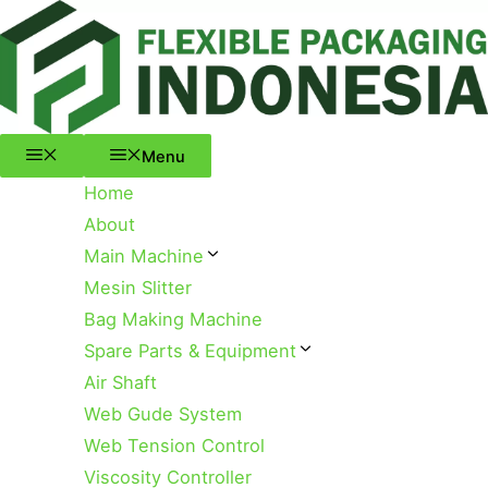
Menu
Skip
to
content
Menu
Home
About
Main Machine
Mesin Slitter
Bag Making Machine
Spare Parts & Equipment
Air Shaft
Web Gude System
Web Tension Control
Viscosity Controller