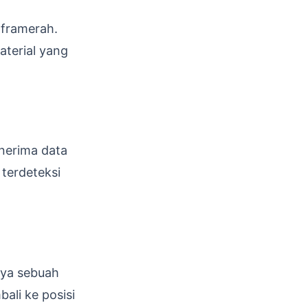
nframerah.
aterial yang
enerima data
 terdeteksi
nya sebuah
ali ke posisi