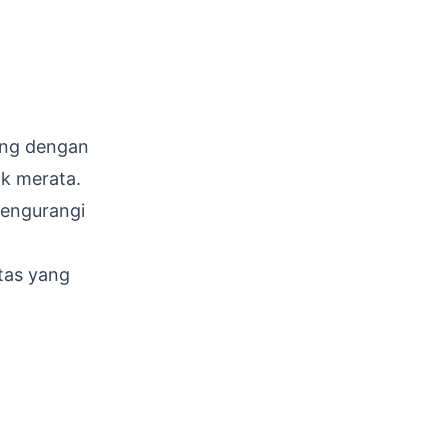
ung dengan
ak merata.
mengurangi
tas yang