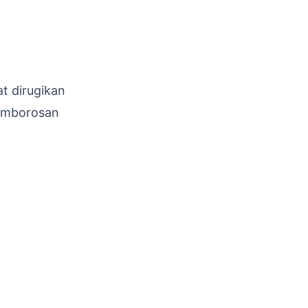
at dirugikan
pemborosan