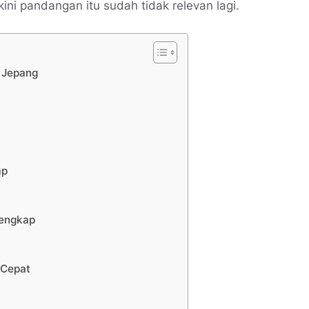
 kini pandangan itu sudah tidak relevan lagi.
n Jepang
ap
Lengkap
 Cepat