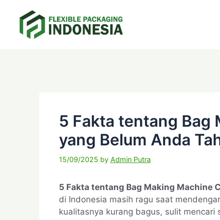
Skip
to
content
C
T
a
a
t
g
e
s
g
o
r
5 Fakta tentang Bag
i
e
yang Belum Anda Ta
s
15/09/2025
by
Admin Putra
5 Fakta tentang Bag Making Machine 
di Indonesia masih ragu saat mendenga
kualitasnya kurang bagus, sulit mencari 