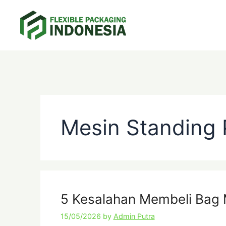
Skip
to
content
Categories
Tags
Categories
Categories
Tags
Page
Page
Page
Mesin Standing
5 Kesalahan Membeli Bag
15/05/2026
by
Admin Putra