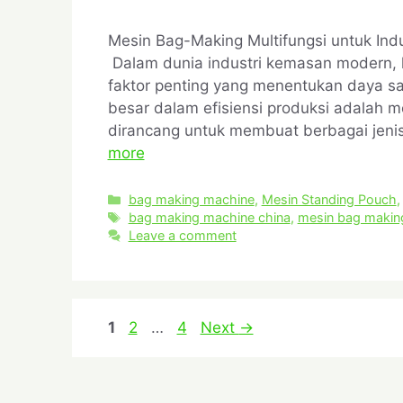
Mesin Bag-Making Multifungsi untuk Indu
Dalam dunia industri kemasan modern, kec
faktor penting yang menentukan daya s
besar dalam efisiensi produksi adalah 
dirancang untuk membuat berbagai jenis
more
bag making machine
,
Mesin Standing Pouch
bag making machine china
,
mesin bag makin
Leave a comment
1
2
…
4
Next
→