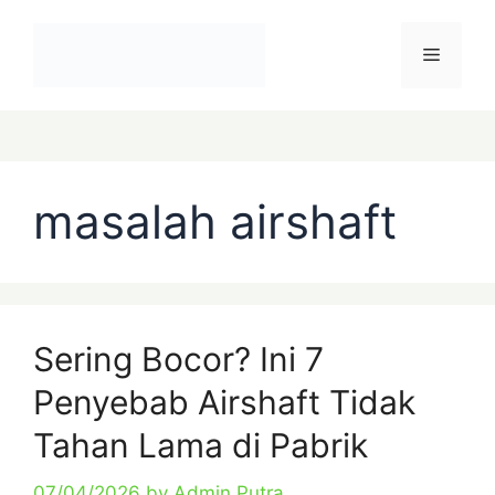
Skip
Menu
to
content
Categories
Tags
masalah airshaft
Sering Bocor? Ini 7
Penyebab Airshaft Tidak
Tahan Lama di Pabrik
07/04/2026
by
Admin Putra