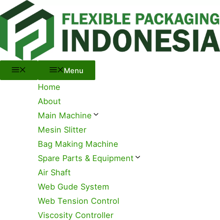
Menu
Skip
to
content
Menu
Home
About
Main Machine
Mesin Slitter
Bag Making Machine
Spare Parts & Equipment
Air Shaft
Web Gude System
Web Tension Control
Viscosity Controller