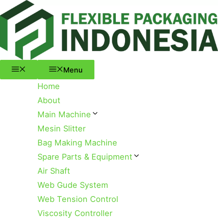
Menu
Skip
to
content
Menu
Home
About
Main Machine
Mesin Slitter
Bag Making Machine
Spare Parts & Equipment
Air Shaft
Web Gude System
Web Tension Control
Viscosity Controller