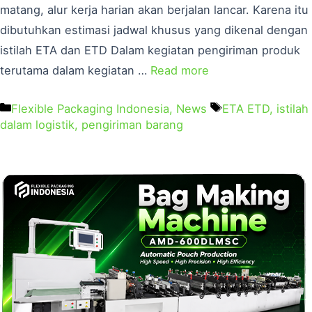
matang, alur kerja harian akan berjalan lancar. Karena itu
dibutuhkan estimasi jadwal khusus yang dikenal dengan
istilah ETA dan ETD Dalam kegiatan pengiriman produk
terutama dalam kegiatan …
Read more
Flexible Packaging Indonesia
,
News
ETA ETD
,
istilah
dalam logistik
,
pengiriman barang