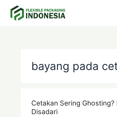
Skip
to
content
Categories
Tags
bayang pada ce
Cetakan Sering Ghosting? 
Disadari