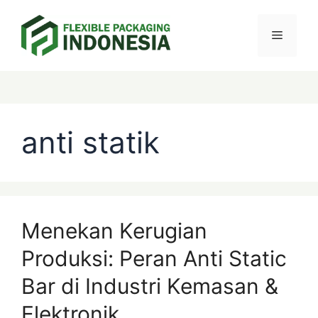
Skip
Menu
to
content
Categories
Tags
anti statik
Menekan Kerugian
Produksi: Peran Anti Static
Bar di Industri Kemasan &
Elektronik