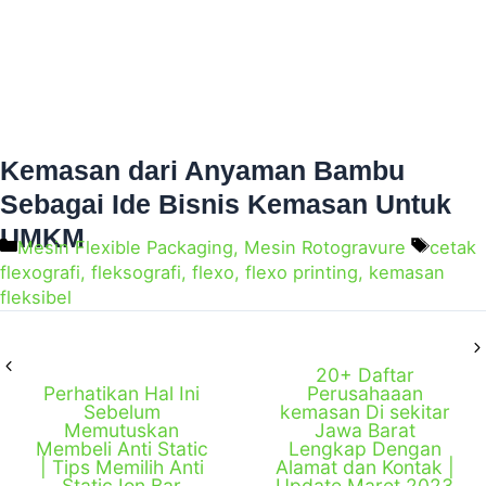
Kemasan dari Anyaman Bambu
Sebagai Ide Bisnis Kemasan Untuk
UMKM
Mesin Flexible Packaging
,
Mesin Rotogravure
cetak
flexografi
,
fleksografi
,
flexo
,
flexo printing
,
kemasan
fleksibel
20+ Daftar
Perhatikan Hal Ini
Perusahaaan
Sebelum
kemasan Di sekitar
Memutuskan
Jawa Barat
Membeli Anti Static
Lengkap Dengan
| Tips Memilih Anti
Alamat dan Kontak |
Static Ion Bar
Update Maret 2023