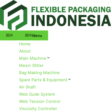
Menu
Skip
to
content
Menu
Home
About
Main Machine
Mesin Slitter
Bag Making Machine
Spare Parts & Equipment
Air Shaft
Web Gude System
Web Tension Control
Viscosity Controller